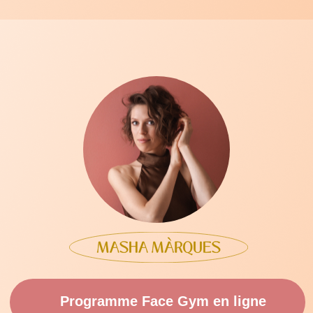
Programme Face Gym en ligne
Mon Livre "Gym du visage"
(
Hachette
)
Recevoir mes annonces par Email