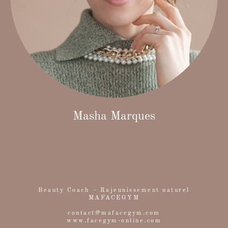
MaFaceGym
Masha Marques
Me contacter par WhatsApp
Beauty Coach – Rajeunissement naturel
MAFACEGYM
Mes cours en présentiel et / ou
individuels
contact@mafacegym.com
www.facegym-online.com